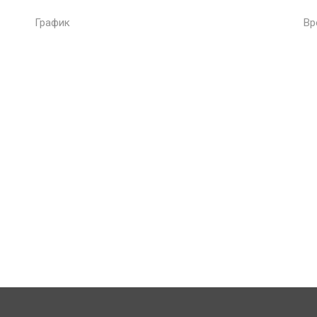
График
Вр