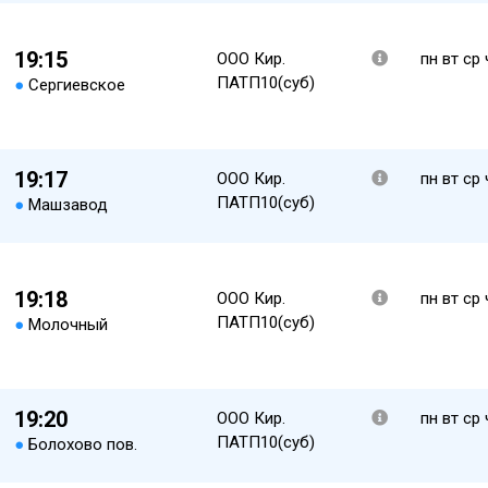
19:15
ООО Кир.
пн вт ср 
ПАТП10(суб)
●
Сергиевское
19:17
ООО Кир.
пн вт ср 
ПАТП10(суб)
●
Машзавод
19:18
ООО Кир.
пн вт ср 
ПАТП10(суб)
●
Молочный
19:20
ООО Кир.
пн вт ср 
ПАТП10(суб)
●
Болохово пов.