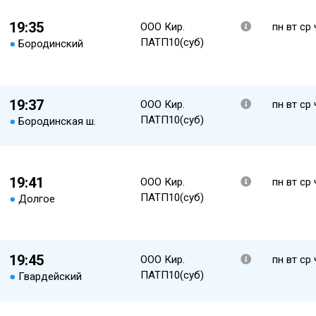
19:35
ООО Кир.
пн вт ср 
ПАТП10(суб)
●
Бородинский
19:37
ООО Кир.
пн вт ср 
ПАТП10(суб)
●
Бородинская ш.
19:41
ООО Кир.
пн вт ср 
ПАТП10(суб)
●
Долгое
19:45
ООО Кир.
пн вт ср 
ПАТП10(суб)
●
Гвардейский