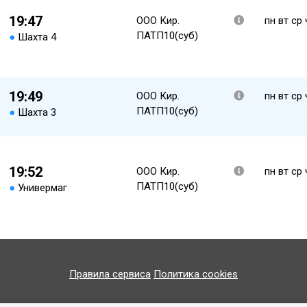
19:47
ООО Кир.
пн вт ср 
ПАТП10(суб)
●
Шахта 4
19:49
ООО Кир.
пн вт ср 
ПАТП10(суб)
●
Шахта 3
19:52
ООО Кир.
пн вт ср 
ПАТП10(суб)
●
Универмаг
Правила сервиса
Политика cookies