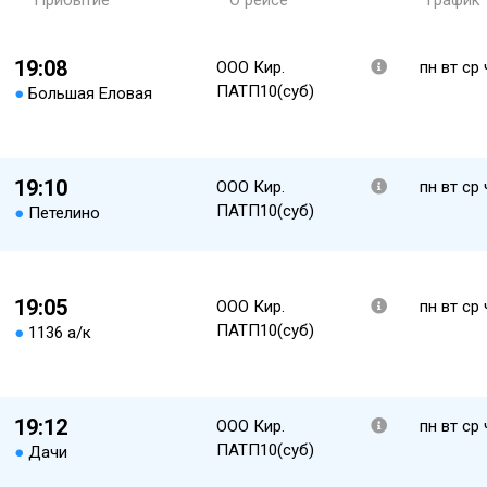
Прибытие
О рейсе
График
19:08
ООО Кир.
пн вт ср 
ПАТП10(суб)
●
Большая Еловая
19:10
ООО Кир.
пн вт ср 
ПАТП10(суб)
●
Петелино
19:05
ООО Кир.
пн вт ср 
ПАТП10(суб)
●
1136 а/к
19:12
ООО Кир.
пн вт ср 
ПАТП10(суб)
●
Дачи