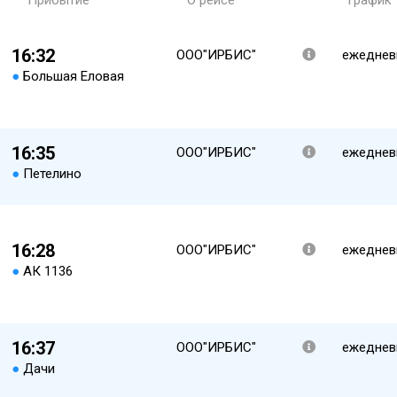
Прибытие
О рейсе
График
16:32
ООО"ИРБИС"
ежеднев
●
Большая Еловая
16:35
ООО"ИРБИС"
ежеднев
●
Петелино
16:28
ООО"ИРБИС"
ежеднев
●
АК 1136
16:37
ООО"ИРБИС"
ежеднев
●
Дачи