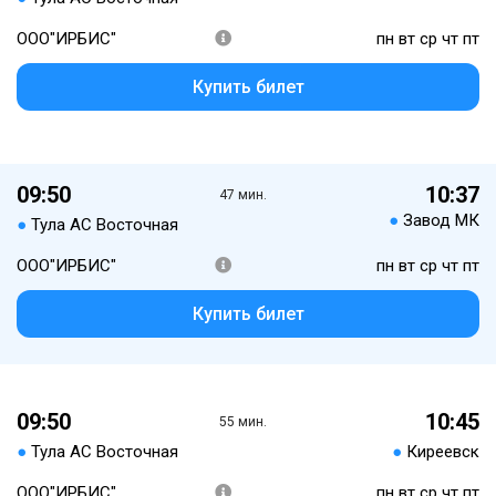
ООО"ИРБИС"
пн вт ср чт пт
Купить билет
09:50
10:37
47 мин.
●
Завод МК
●
Тула АС Восточная
ООО"ИРБИС"
пн вт ср чт пт
Купить билет
09:50
10:45
55 мин.
●
Тула АС Восточная
●
Киреевск
ООО"ИРБИС"
пн вт ср чт пт