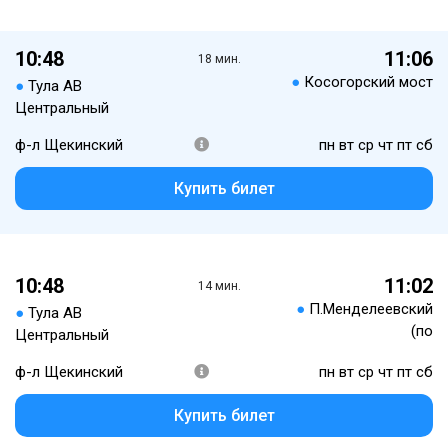
10:48
11:06
18 мин.
●
Косогорский мост
●
Тула АВ
Центральный
ф-л Щекинский
пн вт ср чт пт сб
Купить билет
10:48
11:02
14 мин.
●
П.Менделеевский
●
Тула АВ
(по
Центральный
ф-л Щекинский
пн вт ср чт пт сб
Купить билет