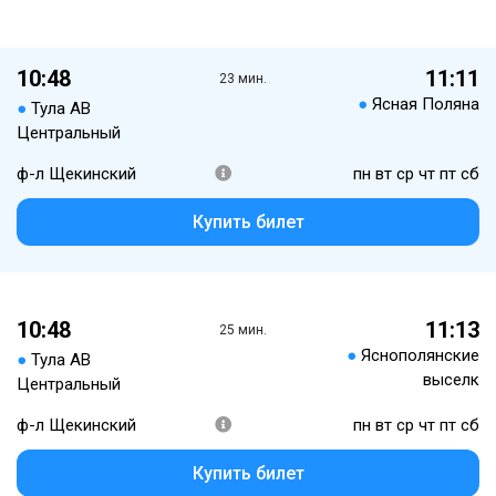
10:48
11:11
23 мин.
●
Ясная Поляна
●
Тула АВ
Центральный
ф-л Щекинский
пн вт ср чт пт сб
Купить билет
10:48
11:13
25 мин.
●
Яснополянские
●
Тула АВ
выселк
Центральный
ф-л Щекинский
пн вт ср чт пт сб
Купить билет