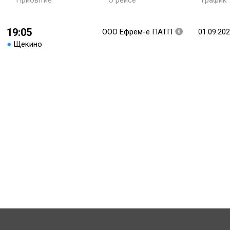
Прибытие
О рейсе
График
19:05
ООО Ефрем-е ПАТП
01.09.20
●
Щекино