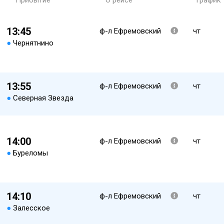
Прибытие
О рейсе
График
13:45
ф-л Ефремовский
чт
●
Чернятнино
13:55
ф-л Ефремовский
чт
●
Северная Звезда
14:00
ф-л Ефремовский
чт
●
Буреломы
14:10
ф-л Ефремовский
чт
●
Залесское