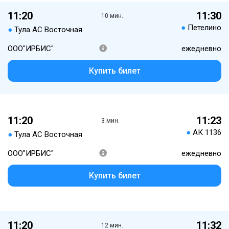
11:20
11:30
10 мин.
●
Петелино
●
Тула АС Восточная
ООО"ИРБИС"
ежедневно
Купить билет
11:20
11:23
3 мин.
●
АК 1136
●
Тула АС Восточная
ООО"ИРБИС"
ежедневно
Купить билет
11:20
11:32
12 мин.