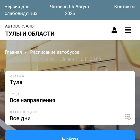
Версия для
Четверг, 06 Август
Контакты
слабовидящих
2026
АВТОВОКЗАЛЫ
ТУЛЫ И ОБЛАСТИ
Главная
Расписание автобусов
Тула АС Восточная — Липки 112 11:20:00
ОТКУДА
КУДА
ДАТА ПОЕЗДКИ
Найти