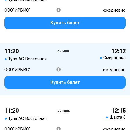
ООО"ИРБИС"
ежедневно
Купить билет
11:20
12:12
52 мин.
●
Смирновка
●
Тула АС Восточная
ООО"ИРБИС"
ежедневно
Купить билет
11:20
12:15
55 мин.
●
Шахта 6
●
Тула АС Восточная
ООО"ИРБИС"
ежедневно