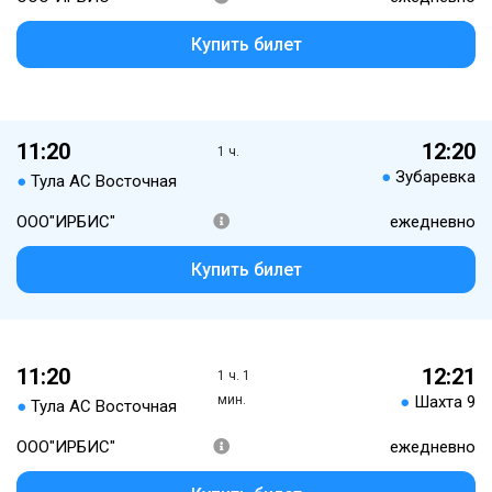
Купить билет
11:20
12:20
1 ч.
●
Зубаревка
●
Тула АС Восточная
ООО"ИРБИС"
ежедневно
Купить билет
11:20
12:21
1 ч. 1
мин.
●
Шахта 9
●
Тула АС Восточная
ООО"ИРБИС"
ежедневно