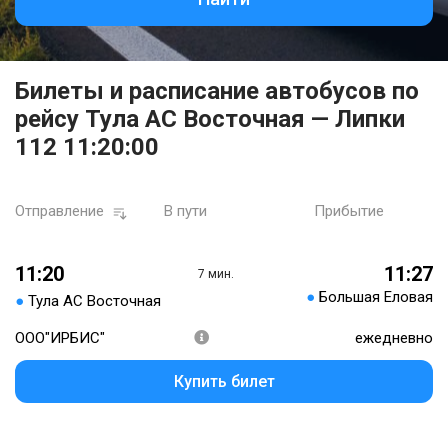
Билеты и расписание автобусов по
рейсу Тула АС Восточная — Липки
112 11:20:00
Отправление
В пути
Прибытие
11:20
11:27
7 мин.
●
Большая Еловая
●
Тула АС Восточная
ООО"ИРБИС"
ежедневно
Купить билет