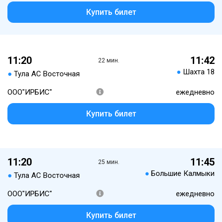
Купить билет
11:20
11:42
22 мин.
●
Шахта 18
●
Тула АС Восточная
ООО"ИРБИС"
ежедневно
Купить билет
11:20
11:45
25 мин.
●
Большие Калмыки
●
Тула АС Восточная
ООО"ИРБИС"
ежедневно
Купить билет