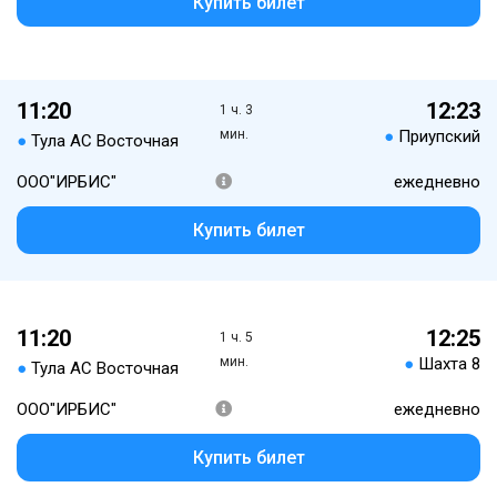
Купить билет
11:20
12:23
1 ч. 3
мин.
●
Приупский
●
Тула АС Восточная
ООО"ИРБИС"
ежедневно
Купить билет
11:20
12:25
1 ч. 5
мин.
●
Шахта 8
●
Тула АС Восточная
ООО"ИРБИС"
ежедневно
Купить билет