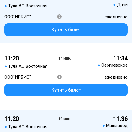
●
Дачи
●
Тула АС Восточная
ООО"ИРБИС"
ежедневно
Купить билет
11:20
11:34
14 мин.
●
Сергиевское
●
Тула АС Восточная
ООО"ИРБИС"
ежедневно
Купить билет
11:20
11:36
16 мин.
●
Машзавод
●
Тула АС Восточная