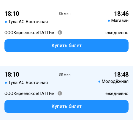
18:10
18:46
36 мин.
●
Магазин
●
Тула АС Восточная
ОООКиреевскоеПАТПчк
ежедневно
Купить билет
18:10
18:48
38 мин.
●
Молодёжная
●
Тула АС Восточная
ОООКиреевскоеПАТПчк
ежедневно
Купить билет