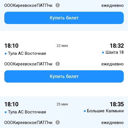
ОООКиреевскоеПАТПчк
ежедневно
Купить билет
18:10
18:32
22 мин.
●
Шахта 18
●
Тула АС Восточная
ОООКиреевскоеПАТПчк
ежедневно
Купить билет
18:10
18:35
25 мин.
●
Большие Калмыки
●
Тула АС Восточная
ОООКиреевскоеПАТПчк
ежедневно