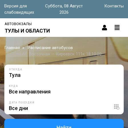
Версия для
Суббота, 08 Август
Контакты
слабовидящих
2026
АВТОВОКЗАЛЫ
ТУЛЫ И ОБЛАСТИ
Главная
Расписание автобусов
Тула АС Восточная — Киреевск 111к 18:10:00
ОТКУДА
КУДА
ДАТА ПОЕЗДКИ
Найти