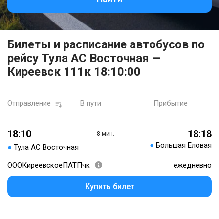
Билеты и расписание автобусов по
рейсу Тула АС Восточная —
Киреевск 111к 18:10:00
Отправление
В пути
Прибытие
18:10
18:18
8 мин.
●
Большая Еловая
●
Тула АС Восточная
ОООКиреевскоеПАТПчк
ежедневно
Купить билет