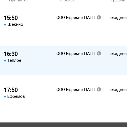
Прибытие
О рейсе
График
15:50
ООО Ефрем-е ПАТП
ежеднев
●
Щекино
16:30
ООО Ефрем-е ПАТП
ежеднев
●
Теплое
17:50
ООО Ефрем-е ПАТП
ежеднев
●
Ефремов